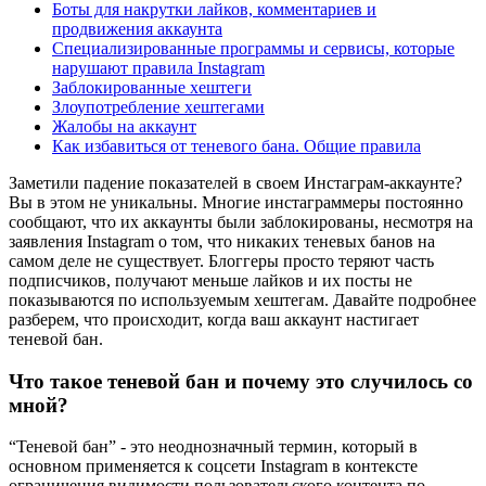
Боты для накрутки лайков, комментариев и
продвижения аккаунта
Специализированные программы и сервисы, которые
нарушают правила Instagram
Заблокированные хештеги
Злоупотребление хештегами
Жалобы на аккаунт
Как избавиться от теневого бана. Общие правила
Заметили падение показателей в своем Инстаграм-аккаунте?
Вы в этом не уникальны. Многие инстаграммеры постоянно
сообщают, что их аккаунты были заблокированы, несмотря на
заявления Instagram о том, что никаких теневых банов на
самом деле не существует. Блоггеры просто теряют часть
подписчиков, получают меньше лайков и их посты не
показываются по используемым хештегам. Давайте подробнее
разберем, что происходит, когда ваш аккаунт настигает
теневой бан.
Что такое теневой бан и почему это случилось со
мной?
“Теневой бан” - это неоднозначный термин, который в
основном применяется к соцсети Instagram в контексте
ограничения видимости пользовательского контента по